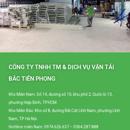
CÔNG TY TNHH TM & DỊCH VỤ VẬN TẢI
BẮC TIÊN PHONG
Kho Miền Nam: Số 14, đường số 10, khu phố 2, Quốc lộ 13,
phường Hiệp Bình, TP.HCM.
Kho Miền Bắc: Kho số 8, đường Bãi Cát Lĩnh Nam, phường Lĩnh
Nam, TP Hà Nội.
Hottline miền Nam: 0974.626.637 – 0364.287.888