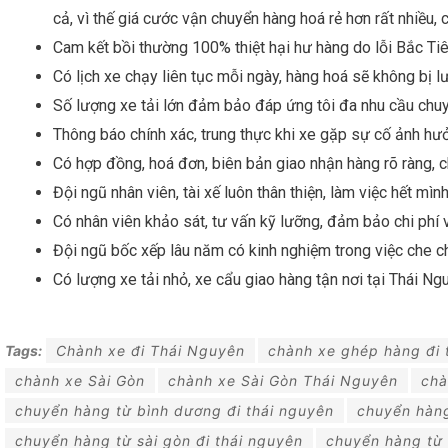
cả, vì thế giá cước vận chuyển hàng hoá rẻ hơn rất nhiều
Cam kết bồi thường 100% thiệt hại hư hàng do lỗi Bắc Ti
Có lịch xe chạy liên tục mỗi ngày, hàng hoá sẽ không bị lư
Số lượng xe tải lớn đảm bảo đáp ứng tôi đa nhu cầu chu
Thông báo chính xác, trung thực khi xe gặp sự cố ảnh hư
Có hợp đồng, hoá đơn, biên bản giao nhận hàng rõ ràng, c
Đội ngũ nhân viên, tài xế luôn thân thiện, làm việc hết mìn
Có nhân viên khảo sát, tư vấn kỹ lưỡng, đảm bảo chi phí 
Đội ngũ bốc xếp lâu năm có kinh nghiệm trong việc che c
Có lượng xe tải nhỏ, xe cẩu giao hàng tận nơi tại Thái Ng
Tags:
Chành xe đi Thái Nguyên
chành xe ghép hàng đi 
chành xe Sài Gòn
chành xe Sài Gòn Thái Nguyên
chà
chuyển hàng từ bình dương đi thái nguyên
chuyển hàng
chuyển hàng từ sài gòn đi thái nguyên
chuyển hàng từ 