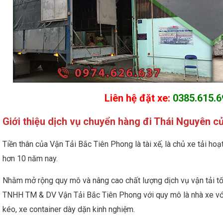
Liên hệ đặt xe:
0385.615.6
Giới thiệu dịch vụ chuyển hàng đi Thái Nguyên c
Tiền thân của Vận Tải Bắc Tiên Phong là tài xế, là chủ xe tải h
hơn 10 năm nay.
Nhằm mở rộng quy mô và nâng cao chất lượng dịch vụ vận tải tốt
TNHH TM & DV Vận Tải Bắc Tiên Phong với quy mô là nhà xe với 
kéo, xe container dày dặn kinh nghiệm.